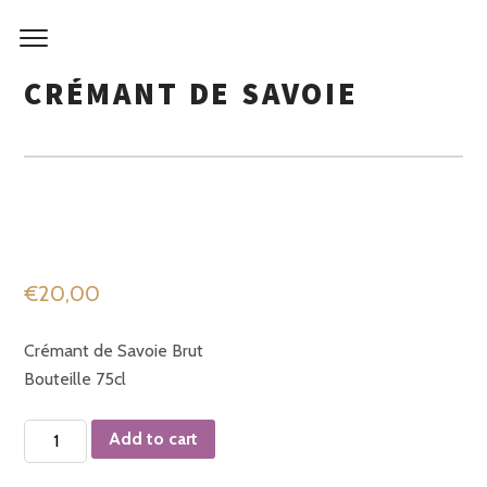
Skip
to
content
CRÉMANT DE SAVOIE
€
20,00
Crémant de Savoie Brut
Bouteille 75cl
Crémant
Add to cart
de