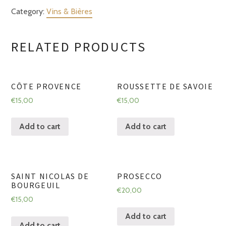
Savoie
Category:
Vins & Bières
quantity
RELATED PRODUCTS
CÔTE PROVENCE
ROUSSETTE DE SAVOIE
€
15,00
€
15,00
Add to cart
Add to cart
SAINT NICOLAS DE
PROSECCO
BOURGEUIL
€
20,00
€
15,00
Add to cart
Add to cart